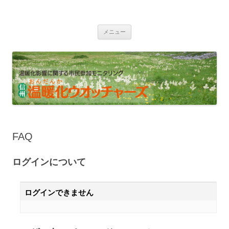
信州・温暖化ウオッチャーズ
温暖化影響に関する市民参加モニタリング
コンテンツへ移動
メニュー
FAQ
ログインについて
ログインできません